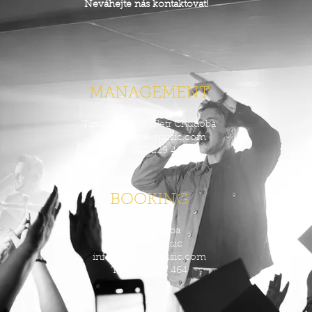
Neváhejte nás kontaktovat!
MANAGEMENT
Timbre-music/Petr Chudoba
info@timbre-music.com
Tel: 602 229 464
BOOKING
Petr Chudoba
Timbre-music
info@timbre-music.com
Tel: 602 229 464